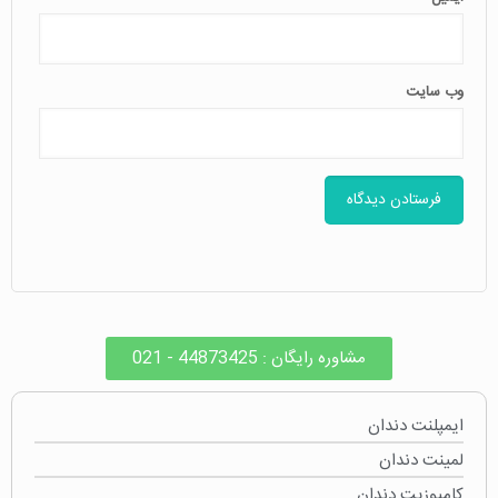
وب‌ سایت
مشاوره رایگان : 44873425 - 021
ایمپلنت دندان
لمینت دندان
کامپوزیت دندان