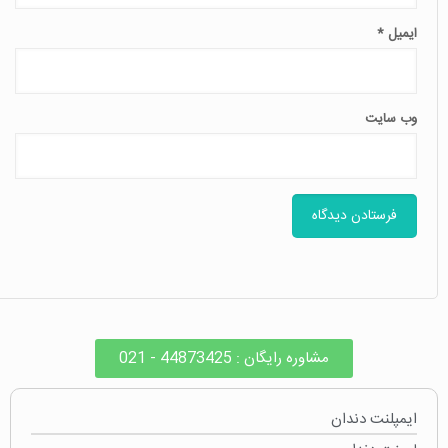
ایمیل
*
وب‌ سایت
مشاوره رایگان : 44873425 - 021
ایمپلنت دندان