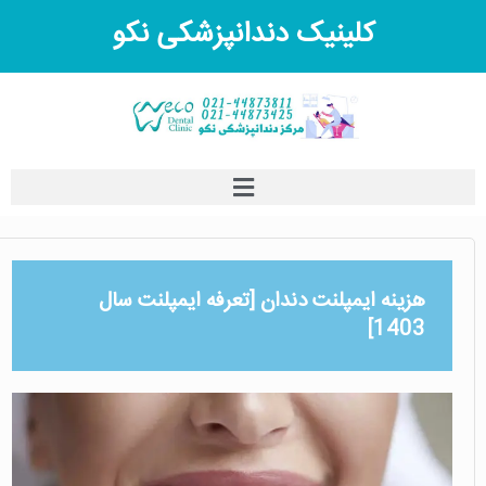
کلینیک دندانپزشکی نکو
هزینه ایمپلنت دندان [تعرفه ایمپلنت سال
1403]