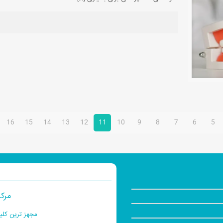
16
15
14
13
12
11
10
9
8
7
6
5
مرکز
مجهز ترین کلی